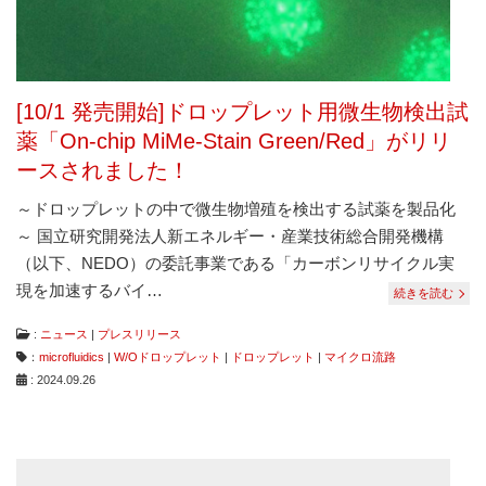
[10/1 発売開始]ドロップレット用微生物検出試
薬「On-chip MiMe-Stain Green/Red」がリリ
ースされました！
～ドロップレットの中で微生物増殖を検出する試薬を製品化
～ 国立研究開発法人新エネルギー・産業技術総合開発機構
（以下、NEDO）の委託事業である「カーボンリサイクル実
現を加速するバイ…
続きを読む
:
ニュース
|
プレスリリース
：
microfluidics
|
W/Oドロップレット
|
ドロップレット
|
マイクロ流路
: 2024.09.26