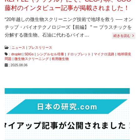
藤村のインタビュー記事が掲載されました！
“20年越しの微生物スクリーニング技術で地球を救う ── オン
チップ・バイオテクノロジーズ【前編】 ” ー プラスチックを
分解する微生物、石油に代わるバイオ…
続きを読む
:
ニュース
|
プレスリリース
：
droplet
|
SDGs
|
シングルセル培養
|
ドロップレット
|
マイクロ流路
|
地球環境
問題
|
微生物スクリーニング
|
有用微生物
: 2025.08.06