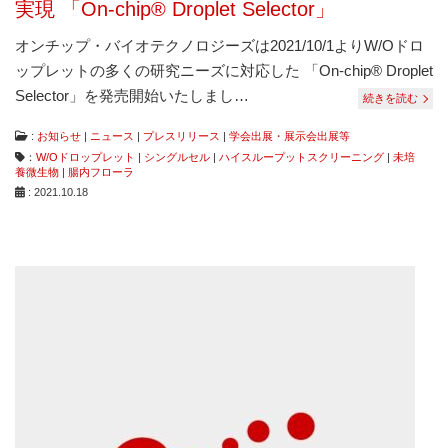
実現 「On-chip® Droplet Selector」
オンチップ・バイオテクノロジーズは2021/10/1よりW/Oドロ
ップレットの多くの研究ニーズに対応した 「On-chip® Droplet
Selector」を発売開始いたしまし…
続きを読む
:
お知らせ
|
ニュース
|
プレスリリース
|
学会出展・展示会出展等
：
W/Oドロップレット
|
シングルセル
|
ハイスループットスクリーニング
|
未培
養微生物
|
腸内フローラ
: 2021.10.18