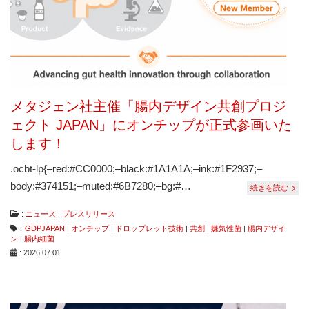
は
コ
ン
タ
ミ
ネ
ー
シ
メタジェン社主催「腸内デザイン共創プロジ
ョ
ン
ェクト JAPAN」にオンチップが正式参画いた
フ
します！
リ
ー、
.ocbt-lp{–red:#CC0000;–black:#1A1A1A;–ink:#1F2937;–
ダ
メ
body:#374151;–muted:#6B7280;–bg:#…
続きを読む
ー
ジ
:
ニュース
|
プレスリリース
フ
：
GDPJAPAN
|
オンチップ
|
ドロップレット技術
|
共創
|
嫌気性菌
|
腸内デザイ
リ
ン
|
腸内細菌
ー
: 2026.07.01
な
ど
従
来
に