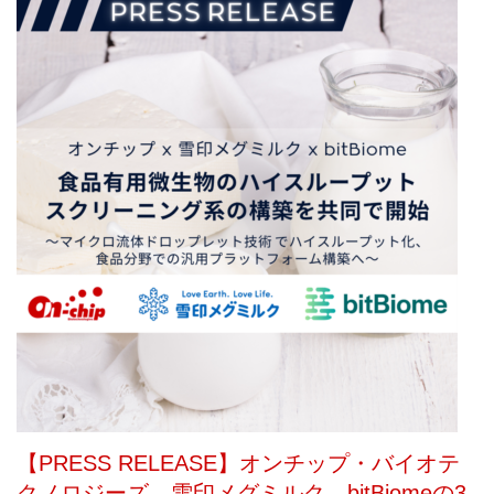
な
い
細
胞
分
離
を
実
現
し
た
世
界
初
の
セ
ル
ソ
ー
タ
ー
／
セ
【PRESS RELEASE】オンチップ・バイオテ
ル
クノロジーズ、雪印メグミルク、bitBiomeの3
ア