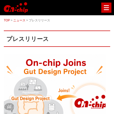
マ
イ
ク
ロ
TOP
>
ニュース
>
プレスリリース
流
路
チ
ッ
プレスリリース
プ
型
セ
ル
ソ
ー
タ
ー
／
セ
ル
ア
ナ
ラ
イ
ザ
ー