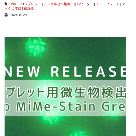
：
W/Oドロップレット
|
シングルセル培養
|
セルソーター
|
ドロップレット
|
マ
イクロ流路
|
飯塚怜
: 2024.10.29