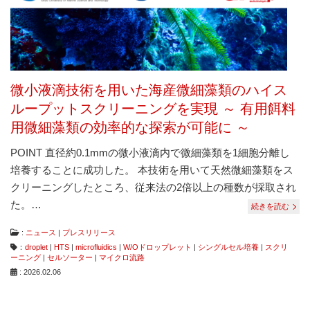
微小液滴技術を用いた海産微細藻類のハイス
ループットスクリーニングを実現 ～ 有用餌料
用微細藻類の効率的な探索が可能に ～
POINT 直径約0.1mmの微小液滴内で微細藻類を1細胞分離し
培養することに成功した。 本技術を用いて天然微細藻類をス
クリーニングしたところ、従来法の2倍以上の種数が採取され
た。…
続きを読む
:
ニュース
|
プレスリリース
：
droplet
|
HTS
|
microfluidics
|
W/Oドロップレット
|
シングルセル培養
|
スクリ
ーニング
|
セルソーター
|
マイクロ流路
: 2026.02.06