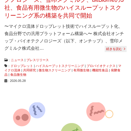
ナ
社、食品有用微生物のハイスループットスク
ラ
リーニング系の構築を共同で開始
イ
ザ
〜マイクロ流体ドロップレット技術でハイスループット化、
ー
で
食品分野での汎用プラットフォーム構築へ〜 株式会社オンチ
す。
ップ・バイオテクノロジーズ（以下、オンチップ）、雪印メ
グミルク株式会社…
続きを読む
:
ニュース
|
プレスリリース
：
ドロップレット
|
ハイスループットスクリーニング
|
プロバイオティクス
|
マ
イクロ流体
|
共同研究
|
微生物スクリーニング
|
有用微生物
|
機能性食品
|
発酵食
品
|
食品微生物
: 2026.05.28