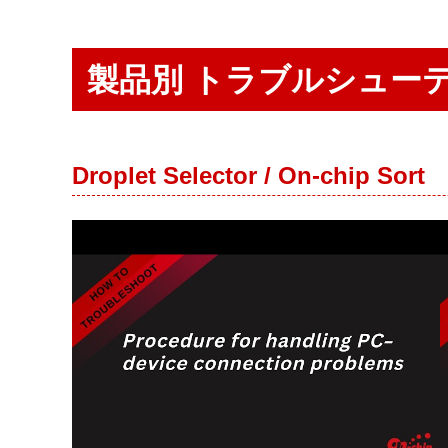
は
コ
ン
タ
製品別 トラブルシュー
ミ
ネ
ー
シ
ョ
Droplet Selector / On-chip Sort
ン
フ
リ
ー、
ダ
メ
ー
ジ
フ
リ
ー
な
ど
従
来
に