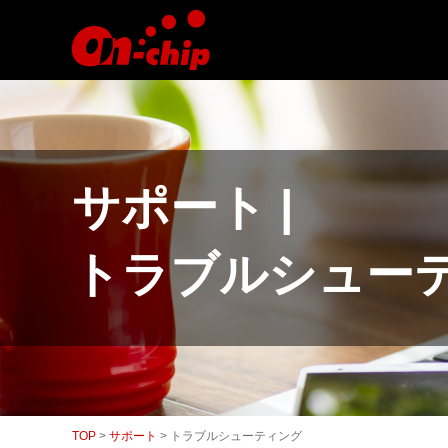
マ
イ
ク
ロ
流
路
チ
ッ
プ
型
サポート |
セ
ル
ソ
ー
トラブルシュー
タ
ー
／
セ
ル
ア
ナ
ラ
イ
ザ
TOP
>
サポート
>
トラブルシューティング
ー