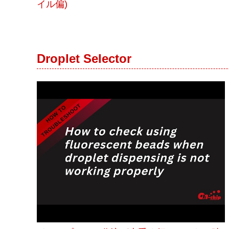
イル偏)
ナ
ラ
イ
ザ
ー
で
Droplet Selector
す。