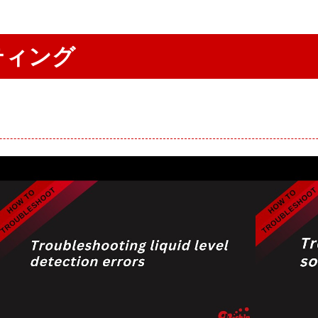
消
（発
耗
表・
品
論
文
ティング
情
報）
ユ
ー
ザ
ー
ボ
イ
ス