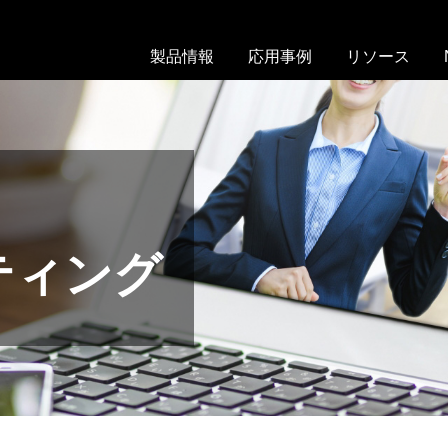
製品情報
応用事例
リソース
On-
ド
ウ
chip
ロ
ェ
Droplet
ッ
ビ
Selector
プ
ナ
レ
ー
On-
ッ
chip
カ
ト
Droplet
タ
ティング
Generator
セ
ロ
ル
グ
On-
ソ
chip
文
ー
Sort
献
テ
リ
ィ
試
ス
ン
薬・
ト
グ