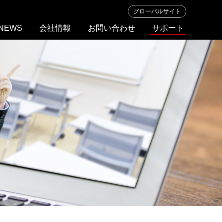
グローバルサイト
NEWS
会社情報
お問い合わせ
サポート
ト
ラ
ブ
ル
シ
ュ
ー
テ
ィ
ン
グ