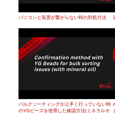
な
い
細
パソコンと装置が繋がらない時の対処方法
胞
分
離
を
実
現
し
た
世
界
初
の
セ
ル
ソ
ー
タ
ー
／
バルクソーティングが上手く行っていない時
セ
のYGビーズを使用した確認方法(ミネラルオ
ル
ア