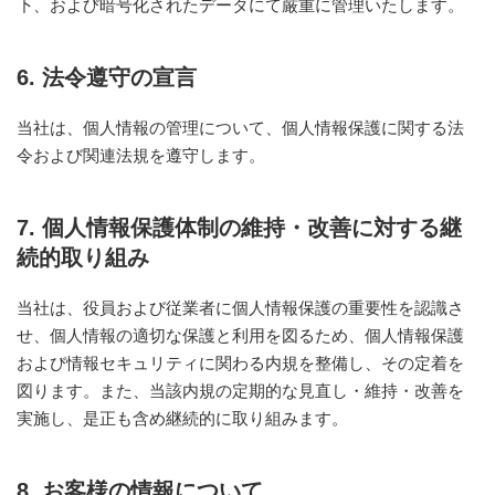
下、および暗号化されたデータにて厳重に管理いたします。
ナ
ラ
イ
6. 法令遵守の宣言
ザ
ー
で
当社は、個人情報の管理について、個人情報保護に関する法
す。
令および関連法規を遵守します。
7. 個人情報保護体制の維持・改善に対する継
続的取り組み
当社は、役員および従業者に個人情報保護の重要性を認識さ
せ、個人情報の適切な保護と利用を図るため、個人情報保護
および情報セキュリティに関わる内規を整備し、その定着を
図ります。また、当該内規の定期的な見直し・維持・改善を
実施し、是正も含め継続的に取り組みます。
8. お客様の情報について