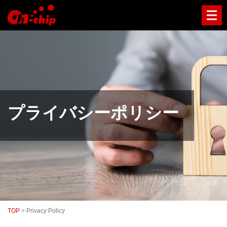
マ
イ
ク
ロ
流
路
チ
ッ
プ
型
セ
ル
プライバシーポリシー
ソ
ー
タ
ー
／
セ
ル
ア
ナ
ラ
イ
TOP
>
Privacy Policy
ザ
ー