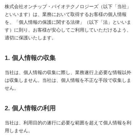
は
株式会社オンチップ・バイオテクノロジーズ（以下「当社」
コ
といいます）は、業務において取得するお客様の個人情報
ン
タ
を、「個人情報の保護に関する法律」（以下「法」といいま
ミ
す）に則り、お客様が安心してご利用していただけるよう、
ネ
適切に保護いたします。
ー
シ
ョ
ン
1. 個人情報の収集
フ
リ
ー、
当社は、個人情報の収集に際し、業務遂行上必要な情報以外
ダ
は収集しません。当社は、個人情報を不正な手段で収集しま
メ
せん。
ー
ジ
フ
リ
2. 個人情報の利用
ー
な
ど
当社は、利用目的の遂行に必要な範囲を超えて個人情報を利
従
用しません。
来
に