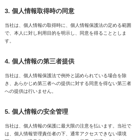
な
3. 個人情報取得時の同意
い
細
胞
当社は、個人情報の取得時に、個人情報保護法の定める範囲
分
で、本人に対し利用目的を明示し、同意を得ることとしま
離
を
す。
実
現
し
4. 個人情報の第三者提供
た
世
界
当社は、個人情報保護法で例外と認められている場合を除
初
き、あらかじめ第三者への提供に対する同意を得ない第三者
の
セ
への提供は行いません。
ル
ソ
ー
5. 個人情報の安全管理
タ
ー
／
当社は、個人情報の保護に最大限の注意を払います。当社で
セ
は、個人情報管理責任者の下、通常アクセスできない環境
ル
ア