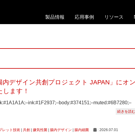
製品情報
応用事例
リソース
On-
ド
ウ
chip
ロ
ェ
Droplet
ッ
ビ
Selector
プ
ナ
レ
ー
On-
ッ
chip
カ
ト
Droplet
タ
内デザイン共創プロジェクト JAPAN」にオ
Generator
セ
ロ
ル
グ
たします！
On-
ソ
ack:#1A1A1A;–ink:#1F2937;–body:#374151;–muted:#6B7280;–
chip
文
ー
Sort
献
テ
続きを読
リ
ィ
試
ス
ン
薬・
ト
グ
プレット技術
|
共創
|
嫌気性菌
|
腸内デザイン
|
腸内細菌
: 2026.07.01