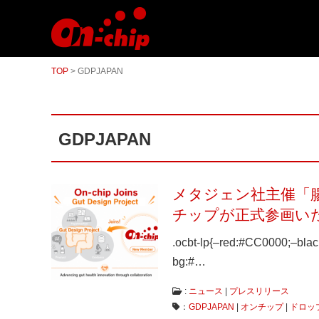
マ
イ
ク
ロ
流
TOP
>
GDPJAPAN
路
チ
ッ
プ
型
GDPJAPAN
セ
ル
ソ
ー
タ
メタジェン社主催「腸
ー
チップが正式参画い
／
セ
ル
.ocbt-lp{–red:#CC0000;–bl
ア
bg:#…
ナ
ラ
イ
:
ニュース
|
プレスリリース
ザ
：
GDPJAPAN
|
オンチップ
|
ドロッ
ー