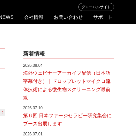
グローバルサイト
NEWS
会社情報
お問い合わせ
サポート
ト
ラ
ブ
ル
新着情報
シ
ュ
2026.08.04
ー
海外ウェビナーアーカイブ配信（日本語
テ
字幕付き）｜ドロップレットマイクロ流
ン
ィ
体技術による微生物スクリーニング最前
ン
グ
線
2026.07.10
む
第６回 日本ファージセラピー研究集会に
ブース出展します
2026.07.01