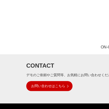
な
い
細
胞
分
離
を
実
現
し
ON
た
世
界
初
CONTACT
の
セ
ル
デモのご依頼やご質問等、お気軽にお問い合わせくだ
ソ
ー
お問い合わせはこちら
タ
ー
／
セ
ル
ア