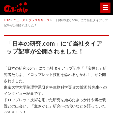
マ
イ
ク
ロ
TOP
>
ニュース
>
プレスリリース
>
「日本の研究.com」にて当社タイアップ
流
記事が公開されました！
路
チ
ッ
プ
「日本の研究.com」にて当社タイア
型
セ
ップ記事が公開されました！
ル
ソ
ー
タ
「日本の研究.com」にて当社タイアップ記事『「宝探し」研
ー
究者たちよ、ドロップレット技術を恐れるなかれ！』が公開
／
セ
されました。
ル
東京大学大学院理学系研究科生物科学専攻の飯塚 怜先生への
ア
インタビュー記事です。
ナ
ラ
ドロップレット技術を用いた研究を始めたきっかけや当社装
イ
置との出会い、「宝さがし」研究への想いなどを語っていた
ザ
ー
だきました！