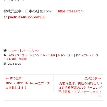
は
コ
掲載元記事（日本の研究.com）：
https://research-
ン
タ
er.jp/articles/tieup/view/138​
ミ
ネ
ー
シ
ョ
ン
フ
リ
:
ニュース
|
プレスリリース
ー、
：
W/Oドロップレット
|
シングルセル培養
|
セルソーター
|
ドロップレット
|
マ
ダ
イクロ流路
|
飯塚怜
メ
: 2024.10.29
ー
ジ
フ
投
<< 前の記事
次の記事 >>
リ
Previous
稿
Next
10/9 ～ 10/11 BioJapanにブース
「万能赤血球」供給を目指したB
ー
出展致します！
抗原切断酵素のスクリーニング
post:
ナ
post:
な
手法開発：アプリケーションノ
ど
ビ
ート
従
ゲ
来
に
ー