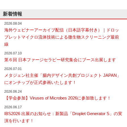
な
シ
い
新着情報
ョ
細
胞
ン
2026.08.04
分
海外ウェビナーアーカイブ配信（日本語字幕付き）｜ドロッ
離
を
プレットマイクロ流体技術による微生物スクリーニング最前
実
線
現
し
2026.07.10
た
第６回 日本ファージセラピー研究集会にブース出展します
世
界
2026.07.01
初
メタジェン社主催「腸内デザイン共創プロジェクト JAPAN」
の
セ
にオンチップが正式参画いたします！
ル
ソ
2026.06.24
ー
【学会参加】Viruses of Microbes 2026に参加致します！
タ
ー
2026.06.17
／
IBS2026 出展のお知らせ：新製品「Droplet Generator S」の実
セ
演を行います！
ル
ア