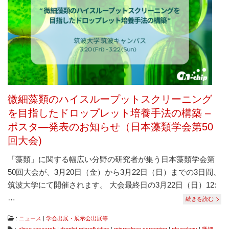
は
コ
ン
タ
ミ
ネ
ー
シ
ョ
ン
微細藻類のハイスループットスクリーニング
フ
リ
を目指したドロップレット培養手法の構築 –
ー、
ポスタ―発表のお知らせ（日本藻類学会第50
ダ
メ
回大会)
ー
ジ
「藻類」に関する幅広い分野の研究者が集う日本藻類学会第
フ
50回大会が、3月20日（金）から3月22日（日）までの3日間、
リ
ー
筑波大学にて開催されます。 大会最終日の3月22日（日）12:
な
…
続きを読む
ど
従
来
:
ニュース
|
学会出展・展示会出展等
に
：
algae research
|
droplet microfluidics
|
microalgae screening
|
phycology
|
微細