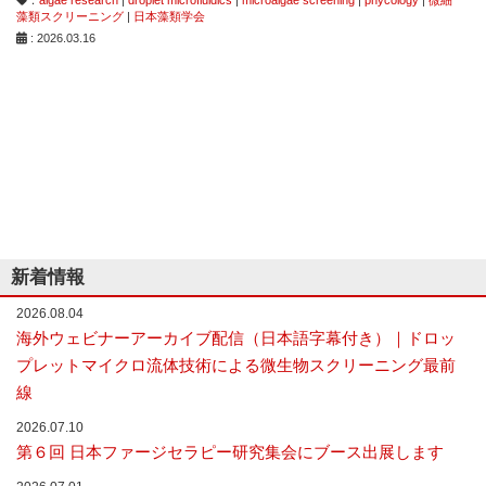
な
藻類スクリーニング
|
日本藻類学会
い
: 2026.03.16
細
胞
分
離
を
実
現
し
た
世
界
初
新着情報
の
セ
2026.08.04
ル
海外ウェビナーアーカイブ配信（日本語字幕付き）｜ドロッ
ソ
プレットマイクロ流体技術による微生物スクリーニング最前
ー
タ
線
ー
／
2026.07.10
セ
第６回 日本ファージセラピー研究集会にブース出展します
ル
ア