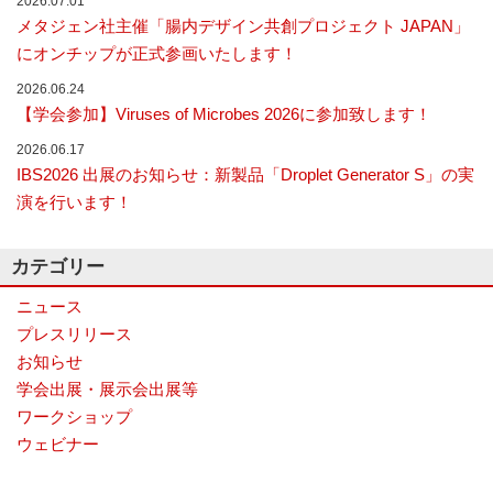
2026.07.01
ナ
メタジェン社主催「腸内デザイン共創プロジェクト JAPAN」
ラ
にオンチップが正式参画いたします！
イ
ザ
2026.06.24
ー
【学会参加】Viruses of Microbes 2026に参加致します！
で
す。
2026.06.17
IBS2026 出展のお知らせ：新製品「Droplet Generator S」の実
演を行います！
カテゴリー
ニュース
プレスリリース
お知らせ
学会出展・展示会出展等
ワークショップ
ウェビナー