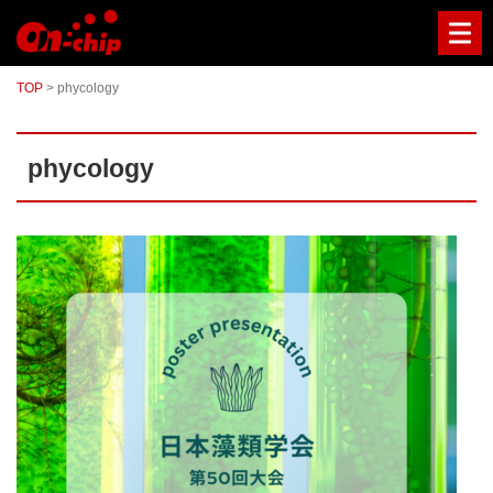
マ
イ
ク
ロ
TOP
>
phycology
流
路
チ
ッ
phycology
プ
型
セ
ル
ソ
ー
タ
ー
／
セ
ル
ア
ナ
ラ
イ
ザ
ー