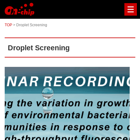
マ
イ
ク
ロ
TOP
>
Droplet Screening
流
路
チ
ッ
Droplet Screening
プ
型
セ
ル
ソ
ー
タ
ー
／
セ
ル
ア
ナ
ラ
イ
ザ
ー