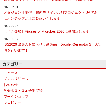
ナ
2026.07.01
ラ
メタジェン社主催「腸内デザイン共創プロジェクト JAPAN」
イ
ザ
にオンチップが正式参画いたします！
ー
で
2026.06.24
す。
【学会参加】Viruses of Microbes 2026に参加致します！
2026.06.17
IBS2026 出展のお知らせ：新製品「Droplet Generator S」の実
演を行います！
カテゴリー
ニュース
プレスリリース
お知らせ
学会出展・展示会出展等
ワークショップ
ウェビナー