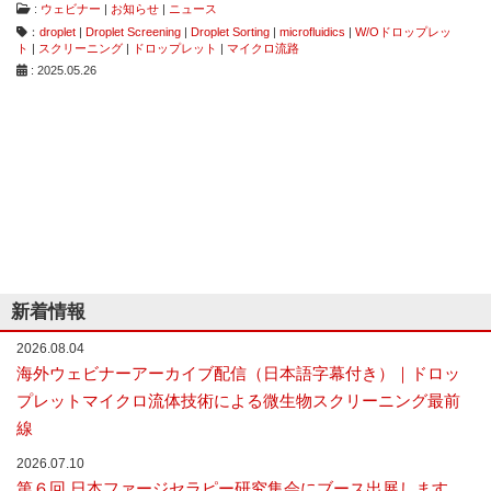
:
ウェビナー
|
お知らせ
|
ニュース
な
：
droplet
|
Droplet Screening
|
Droplet Sorting
|
microfluidics
|
W/Oドロップレッ
い
ト
|
スクリーニング
|
ドロップレット
|
マイクロ流路
細
: 2025.05.26
胞
分
離
を
実
現
し
た
世
界
初
の
新着情報
セ
ル
2026.08.04
ソ
ー
海外ウェビナーアーカイブ配信（日本語字幕付き）｜ドロッ
タ
プレットマイクロ流体技術による微生物スクリーニング最前
ー
線
／
セ
2026.07.10
ル
第６回 日本ファージセラピー研究集会にブース出展します
ア