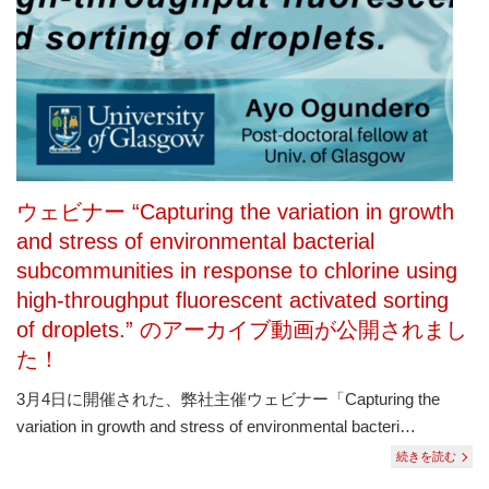
は
コ
ン
タ
ミ
ネ
ー
シ
ョ
ン
ウェビナー “Capturing the variation in growth
フ
リ
and stress of environmental bacterial
ー、
subcommunities in response to chlorine using
ダ
メ
high-throughput fluorescent activated sorting
ー
of droplets.” のアーカイブ動画が公開されまし
ジ
フ
た！
リ
ー
3月4日に開催された、弊社主催ウェビナー「Capturing the
な
variation in growth and stress of environmental bacteri…
ど
従
続きを読む
来
に