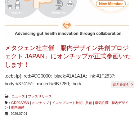
は
コ
ン
タ
ミ
ネ
ー
シ
メタジェン社主催「腸内デザイン共創プロジ
ョ
ン
ェクト JAPAN」にオンチップが正式参画いた
フ
します！
リ
ー、
.ocbt-lp{–red:#CC0000;–black:#1A1A1A;–ink:#1F2937;–
ダ
メ
body:#374151;–muted:#6B7280;–bg:#…
続きを読む
ー
ジ
:
ニュース
|
プレスリリース
フ
：
GDPJAPAN
|
オンチップ
|
ドロップレット技術
|
共創
|
嫌気性菌
|
腸内デザイ
リ
ン
|
腸内細菌
ー
: 2026.07.01
な
ど
従
来
に