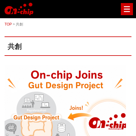
マ
イ
ク
ロ
TOP
>
共創
流
路
チ
ッ
共創
プ
型
セ
ル
ソ
ー
タ
ー
／
セ
ル
ア
ナ
ラ
イ
ザ
ー