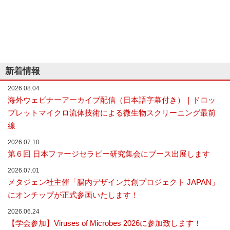
な
い
細
胞
分
離
を
新着情報
実
現
2026.08.04
し
海外ウェビナーアーカイブ配信（日本語字幕付き）｜ドロッ
た
世
プレットマイクロ流体技術による微生物スクリーニング最前
界
線
初
の
2026.07.10
セ
第６回 日本ファージセラピー研究集会にブース出展します
ル
ソ
2026.07.01
ー
メタジェン社主催「腸内デザイン共創プロジェクト JAPAN」
タ
ー
にオンチップが正式参画いたします！
／
セ
2026.06.24
ル
【学会参加】Viruses of Microbes 2026に参加致します！
ア