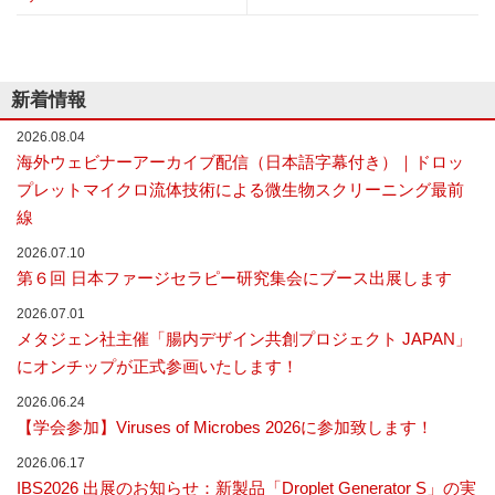
ビ
な
ゲ
い
細
ー
胞
シ
分
新着情報
離
ョ
を
2026.08.04
ン
実
海外ウェビナーアーカイブ配信（日本語字幕付き）｜ドロッ
現
プレットマイクロ流体技術による微生物スクリーニング最前
し
線
た
世
2026.07.10
界
初
第６回 日本ファージセラピー研究集会にブース出展します
の
2026.07.01
セ
ル
メタジェン社主催「腸内デザイン共創プロジェクト JAPAN」
ソ
にオンチップが正式参画いたします！
ー
タ
2026.06.24
ー
【学会参加】Viruses of Microbes 2026に参加致します！
／
セ
2026.06.17
ル
IBS2026 出展のお知らせ：新製品「Droplet Generator S」の実
ア