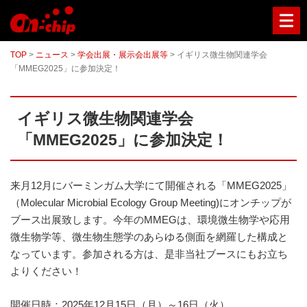
マ
イ
ク
ロ
TOP
>
ニュース
>
学会出展・展示会出展等
>
イギリス微生物関連学会
流
「MMEG2025」に参加決定！
路
チ
ッ
プ
イギリス微生物関連学会
型
セ
「MMEG2025」に参加決定！
ル
ソ
ー
タ
来月12月にバーミンガム大学にて開催される「MMEG2025」
ー
（Molecular Microbial Ecology Group Meeting)にオンチップが
／
セ
ブース出展致します。今年のMMEGは、環境微生物学や応用
ル
微生物学等、微生物生態学のあらゆる側面を網羅した構成と
ア
なっています。参加される方は、是非当社ブースにもお立ち
ナ
ラ
よりください！
イ
ザ
開催日時：2025年12月15日（月）～16日（火）
ー