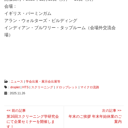
は
会場：
コ
イギリス・バーミンガム
ン
タ
アラン・ウォルターズ・ビルディング
ミ
インディアン・ブルワリー・タップルーム（会場外交流会
ネ
場）
ー
シ
ョ
ン
フ
リ
ー、
ダ
メ
ー
:
ニュース
|
学会出展・展示会出展等
ジ
：
droplet
|
HTS
|
スクリーニング
|
ドロップレット
|
マイクロ流路
フ
: 2025.11.26
リ
ー
な
投
<< 前の記事
次の記事 >>
ど
Previous
稿
Next
第16回スクリーニング学研究会
年末のご挨拶 年末年始休業のご
従
にて企業セミナーを開催しま
案内
来
post:
ナ
post:
す！
に