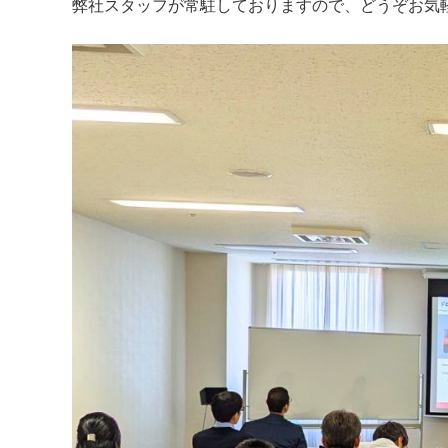
弊社スタッフが常駐しておりますので、どうぞお気
は
コ
ン
タ
ミ
ネ
ー
シ
ョ
ン
フ
リ
ー、
ダ
メ
ー
ジ
フ
リ
ー
な
ど
従
来
に