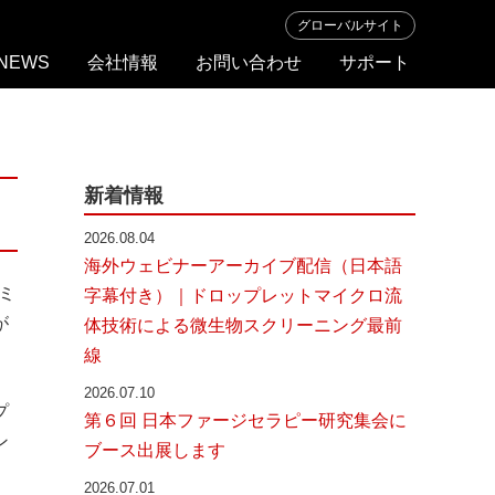
グローバルサイト
NEWS
会社情報
お問い合わせ
サポート
ト
ラ
ブ
ル
新着情報
シ
ュ
2026.08.04
ー
海外ウェビナーアーカイブ配信（日本語
テ
ミ
字幕付き）｜ドロップレットマイクロ流
ィ
が
体技術による微生物スクリーニング最前
ン
グ
線
2026.07.10
プ
第６回 日本ファージセラピー研究集会に
ン
ブース出展します
2026.07.01