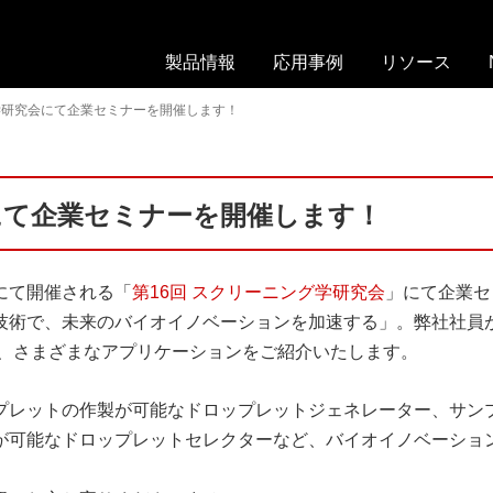
製品情報
応用事例
リソース
On-
ド
ウ
学研究会にて企業セミナーを開催します！
chip
ロ
ェ
Droplet
ッ
ビ
Selector
プ
ナ
レ
ー
にて企業セミナーを開催します！
On-
ッ
chip
カ
ト
Droplet
タ
船堀にて開催される「
第16回 スクリーニング学研究会
」にて企業セ
Generator
セ
ロ
技術で、未来のバイオイノベーションを加速する」。弊社社員
ル
グ
On-
ソ
活用した、さまざまなアプリケーションをご紹介いたします。
chip
文
ー
Sort
献
テ
プレットの作製が可能なドロップレットジェネレーター、サン
リ
ィ
が可能なドロップレットセレクターなど、バイオイノベーショ
試
ス
ン
薬・
ト
グ