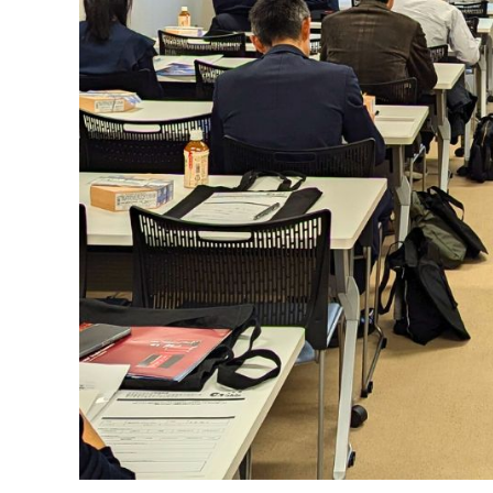
な
い
細
胞
分
離
を
実
現
し
た
世
界
初
の
セ
ル
ソ
ー
タ
ー
／
セ
ル
ア