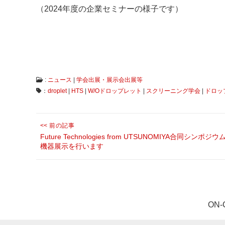
（2024年度の企業セミナーの様子です）
ナ
ラ
イ
ザ
ー
で
す。
:
ニュース
|
学会出展・展示会出展等
：
droplet
|
HTS
|
W/Oドロップレット
|
スクリーニング学会
|
ドロッ
投
<< 前の記事
稿
Previous
Future Technologies from UTSUNOMIYA合同シンポジ
機器展示を行います
ナ
post:
ビ
ゲ
ー
シ
ON
ョ