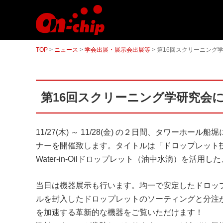
マ
イ
ク
ロ
流
TOP
>
ニュース
>
学会出展・展示会出展等
>
第16回スクリーニング
路
チ
ッ
プ
型
第16回スクリーニング学研究会
セ
ル
ソ
ー
タ
11/27(木) ～ 11/28(金) の２日間、タワーホール
ー
ナーを開催致します。タイトルは「ドロップレット
／
セ
Water-in-Oilドロップレット（油中水滴）を
ル
ア
当日は機器展示も行います。均一で安定したドロッ
ナ
ラ
ルを封入したドロップレットのソーティングと分注
イ
を加速する革新的な機器をご覧いただけます！
ザ
ー