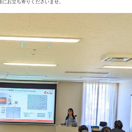
消
（発
軽にお立ち寄りくださいませ。
耗
表・
品
論
文
情
報）
ユ
ー
ザ
ー
ボ
イ
ス