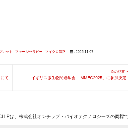
プレット
|
ファージセラピー
|
マイクロ流路
: 2025.11.07
次の記事 >
Next
ウムにて
イギリス微生物関連学会 「MMEG2025」に参加決定
post:
-CHIPは、株式会社オンチップ・バイオテクノロジーズの商標