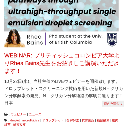
は
コ
ン
タ
ミ
ネ
ー
シ
ョ
ン
WEBINAR: ブリティッシュコロンビア大学よ
フ
リ
りRhea Bains先生をお招きしご講演いただき
ー、
ます！
ダ
メ
ー
10月22日(水)、当社主催のLIVEウェビナーを開催致します。
ジ
ドロップレット・スクリーニング技術を用いた新規N－グリカ
フ
ン分解酵素の発見、N－グリカン分解経路の解明に迫ります！
リ
ー
日本…
続きを読む
な
ど
:
ウェビナー
|
ニュース
従
：
droplet
|
microfluidics
|
ドロップレット
|
分解酵素
|
抗体医薬
|
糖鎖酵素
|
腸内
来
細菌
|
酵素改変
に