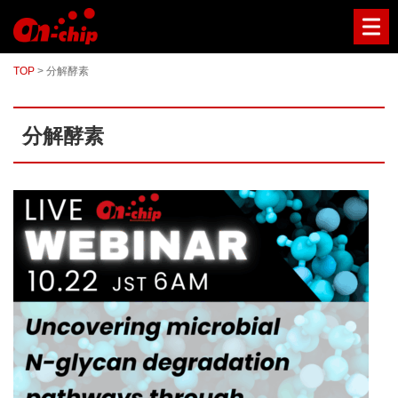
マ
イ
ク
ロ
TOP
>
分解酵素
流
路
チ
ッ
分解酵素
プ
型
セ
ル
ソ
ー
タ
ー
／
セ
ル
ア
ナ
ラ
イ
ザ
ー