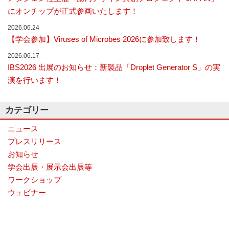
ナ
にオンチップが正式参画いたします！
ラ
イ
2026.06.24
ザ
【学会参加】Viruses of Microbes 2026に参加致します！
ー
で
2026.06.17
す。
IBS2026 出展のお知らせ：新製品「Droplet Generator S」の実
演を行います！
カテゴリー
ニュース
プレスリリース
お知らせ
学会出展・展示会出展等
ワークショップ
ウェビナー