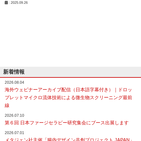
: 2025.09.26
な
い
細
胞
分
離
を
実
現
し
た
世
新着情報
界
初
2026.08.04
の
海外ウェビナーアーカイブ配信（日本語字幕付き）｜ドロッ
セ
ル
プレットマイクロ流体技術による微生物スクリーニング最前
ソ
線
ー
タ
2026.07.10
ー
第６回 日本ファージセラピー研究集会にブース出展します
／
セ
2026.07.01
ル
メタジェン社主催「腸内デザイン共創プロジェクト JAPAN」
ア