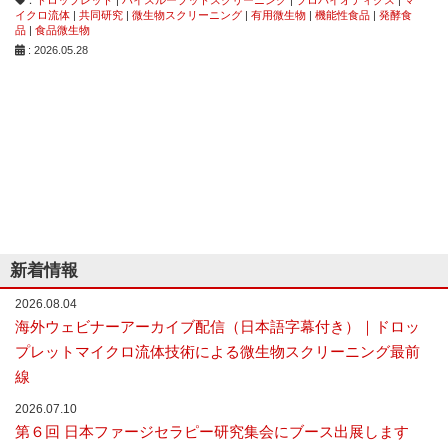
な
イクロ流体
|
共同研究
|
微生物スクリーニング
|
有用微生物
|
機能性食品
|
発酵食
品
|
食品微生物
い
細
: 2026.05.28
胞
分
離
を
実
現
し
た
世
界
初
の
新着情報
セ
ル
2026.08.04
ソ
海外ウェビナーアーカイブ配信（日本語字幕付き）｜ドロッ
ー
プレットマイクロ流体技術による微生物スクリーニング最前
タ
ー
線
／
2026.07.10
セ
ル
第６回 日本ファージセラピー研究集会にブース出展します
ア