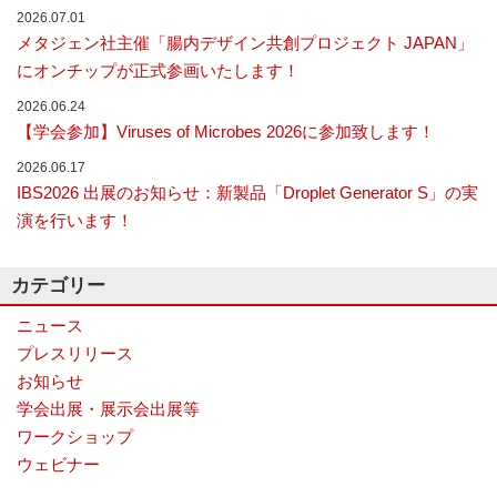
2026.07.01
ナ
ラ
メタジェン社主催「腸内デザイン共創プロジェクト JAPAN」
イ
にオンチップが正式参画いたします！
ザ
ー
2026.06.24
で
【学会参加】Viruses of Microbes 2026に参加致します！
す。
2026.06.17
IBS2026 出展のお知らせ：新製品「Droplet Generator S」の実
演を行います！
カテゴリー
ニュース
プレスリリース
お知らせ
学会出展・展示会出展等
ワークショップ
ウェビナー