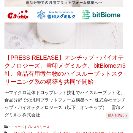
は
コ
ン
タ
ミ
ネ
ー
シ
ョ
ン
【PRESS RELEASE】オンチップ・バイオテ
フ
リ
クノロジーズ、雪印メグミルク、bitBiomeの3
ー、
社、食品有用微生物のハイスループットスク
ダ
メ
リーニング系の構築を共同で開始
ー
ジ
〜マイクロ流体ドロップレット技術でハイスループット化、
フ
食品分野での汎用プラットフォーム構築へ〜 株式会社オンチ
リ
ー
ップ・バイオテクノロジーズ（以下、オンチップ）、雪印メ
な
グミルク株式会社…
続きを読む
ど
従
来
:
ニュース
|
プレスリリース
に
：
ドロップレット
|
ハイスループットスクリーニング
|
プロバイオティクス
|
マ