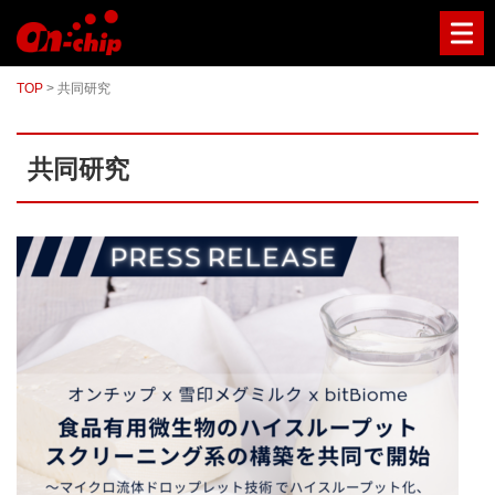
マ
イ
ク
ロ
TOP
>
共同研究
流
路
チ
ッ
共同研究
プ
型
セ
ル
ソ
ー
タ
ー
／
セ
ル
ア
ナ
ラ
イ
ザ
ー