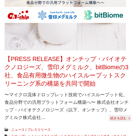
は
コ
ン
タ
ミ
ネ
ー
シ
ョ
ン
【PRESS RELEASE】オンチップ・バイオテ
フ
リ
クノロジーズ、雪印メグミルク、bitBiomeの3
ー、
社、食品有用微生物のハイスループットスク
ダ
メ
リーニング系の構築を共同で開始
ー
ジ
〜マイクロ流体ドロップレット技術でハイスループット化、
フ
食品分野での汎用プラットフォーム構築へ〜 株式会社オンチ
リ
ー
ップ・バイオテクノロジーズ（以下、オンチップ）、雪印メ
な
グミルク株式会社…
続きを読む
ど
従
来
:
ニュース
|
プレスリリース
に
：
ドロップレット
|
ハイスループットスクリーニング
|
プロバイオティクス
|
マ