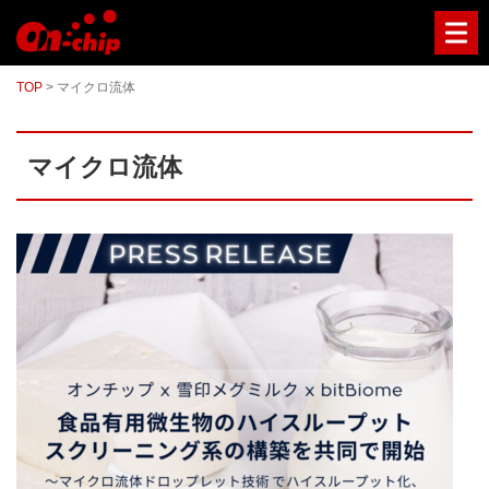
マ
イ
ク
ロ
TOP
>
マイクロ流体
流
路
チ
ッ
マイクロ流体
プ
型
セ
ル
ソ
ー
タ
ー
／
セ
ル
ア
ナ
ラ
イ
ザ
ー