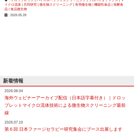
な
イクロ流体
|
共同研究
|
微生物スクリーニング
|
有用微生物
|
機能性食品
|
発酵食
品
|
食品微生物
い
細
: 2026.05.28
胞
分
離
を
実
現
し
た
世
界
初
の
新着情報
セ
ル
2026.08.04
ソ
海外ウェビナーアーカイブ配信（日本語字幕付き）｜ドロッ
ー
プレットマイクロ流体技術による微生物スクリーニング最前
タ
ー
線
／
2026.07.10
セ
ル
第６回 日本ファージセラピー研究集会にブース出展します
ア