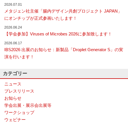
2026.07.01
ナ
ラ
メタジェン社主催「腸内デザイン共創プロジェクト JAPAN」
イ
にオンチップが正式参画いたします！
ザ
ー
2026.06.24
で
【学会参加】Viruses of Microbes 2026に参加致します！
す。
2026.06.17
IBS2026 出展のお知らせ：新製品「Droplet Generator S」の実
演を行います！
カテゴリー
ニュース
プレスリリース
お知らせ
学会出展・展示会出展等
ワークショップ
ウェビナー