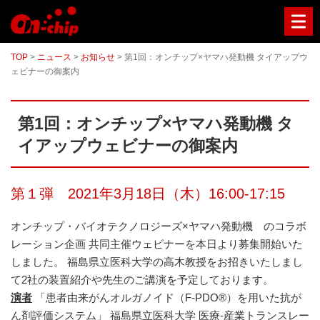
マ
イ
ク
ロ
TOP
>
ニュース
>
お知らせ
>
第1回：オンチップ×ヤマハ発動機 タイアップウ
流
ェビナーの御案内
路
チ
ッ
プ
第1回：オンチップ×ヤマハ発動機 タ
型
セ
イアップウェビナーの御案内
ル
ソ
ー
タ
第１弾 2021年3月18日（木）16:00-17:15
ー
／
オンチップ・バイオテクノロジーズ×ヤマハ発動機 のコラボ
セ
ル
レーション企画 共同主催ウェビナーを本日より募集開始いた
ア
しました。 福島県立医科大学の高木教授をお招きいたしまし
ナ
ラ
て2社の装置紹介や先生のご講演を予定しております。
イ
演者
「患者由来がんオルガノイド（F-PDO®）を用いた抗が
ザ
ん剤評価システム」 福島県立医科大学 医療-産業トランスレー
ー