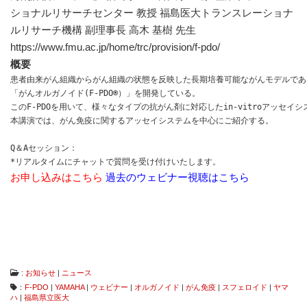
は
ショナルリサーチセンター 教授 福島医大トランスレーショナ
コ
ルリサーチ機構 副理事長 高木 基樹 先生
ン
タ
https://www.fmu.ac.jp/home/trc/provision/f-pdo/
ミ
概要
ネ
患者由来がん組織からがん組織の状態を反映した長期培養可能ながんモデルである
ー
「がんオルガノイド(F-PDO®）」を開発している。

シ
このF-PDOを用いて、様々なタイプの抗がん剤に対応したin-vitroアッセイシ
ョ
ン
本講演では、がん免疫に関するアッセイシステムを中心にご紹介する。
フ
リ
Q＆Aセッション：
ー、
*リアルタイムにチャットで質問を受け付けいたします。
ダ
お申し込みはこちら
過去のウェビナー視聴はこちら
メ
ー
ジ
フ
リ
ー
な
ど
:
お知らせ
|
ニュース
従
：
F-PDO
|
YAMAHA
|
ウェビナー
|
オルガノイド
|
がん免疫
|
スフェロイド
|
ヤマ
来
ハ
|
福島県立医大
に