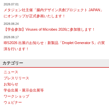
ナ
2026.07.01
ラ
メタジェン社主催「腸内デザイン共創プロジェクト JAPAN」
イ
にオンチップが正式参画いたします！
ザ
ー
2026.06.24
で
【学会参加】Viruses of Microbes 2026に参加致します！
す。
2026.06.17
IBS2026 出展のお知らせ：新製品「Droplet Generator S」の実
演を行います！
カテゴリー
ニュース
プレスリリース
お知らせ
学会出展・展示会出展等
ワークショップ
ウェビナー