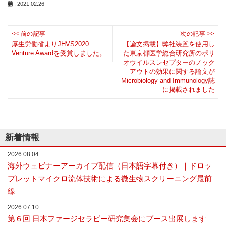
: 2021.02.26
な
い
細
投
<< 前の記事
次の記事 >>
胞
Previous
稿
Next
分
厚生労働省よりJHVS2020
【論文掲載】弊社装置を使用し
離
Venture Awardを受賞しました。
た東京都医学総合研究所のポリ
post:
ナ
post:
を
オウイルスレセプターのノック
ビ
実
アウトの効果に関する論文が
現
Microbiology and Immunology誌
ゲ
し
に掲載されました
ー
た
シ
世
界
ョ
初
ン
の
新着情報
セ
ル
2026.08.04
ソ
海外ウェビナーアーカイブ配信（日本語字幕付き）｜ドロッ
ー
プレットマイクロ流体技術による微生物スクリーニング最前
タ
ー
線
／
セ
2026.07.10
ル
第６回 日本ファージセラピー研究集会にブース出展します
ア