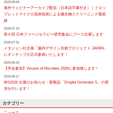
2026.08.04
な
海外ウェビナーアーカイブ配信（日本語字幕付き）｜ドロッ
い
細
プレットマイクロ流体技術による微生物スクリーニング最前
胞
線
分
離
2026.07.10
を
第６回 日本ファージセラピー研究集会にブース出展します
実
現
2026.07.01
し
メタジェン社主催「腸内デザイン共創プロジェクト JAPAN」
た
世
にオンチップが正式参画いたします！
界
2026.06.24
初
の
【学会参加】Viruses of Microbes 2026に参加致します！
セ
ル
2026.06.17
ソ
IBS2026 出展のお知らせ：新製品「Droplet Generator S」の実
ー
演を行います！
タ
ー
／
カテゴリー
セ
ル
ニュース
ア