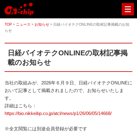
マ
イ
ク
ロ
TOP
>
ニュース
>
お知らせ
>
日経バイオテクONLINEの取材記事掲載のお知
流
らせ
路
チ
ッ
プ
日経バイオテクONLINEの取材記事掲
型
セ
載のお知らせ
ル
ソ
ー
タ
当社の取組みが、2026年６月９日、日経バイオテクONLINEに
ー
おいて記事として掲載されましたので、お知らせいたしま
／
セ
す。
ル
詳細はこちら：
ア
https://bio.nikkeibp.co.jp/atcl/news/p1/26/06/05/14668/
ナ
ラ
イ
※全文閲覧には別途会員登録が必要です
ザ
ー