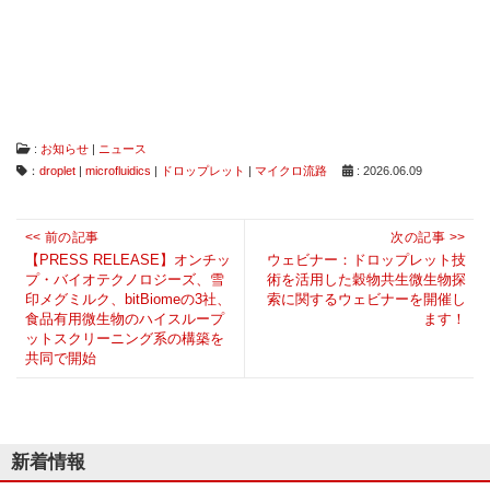
は
コ
ン
タ
ミ
ネ
ー
:
お知らせ
|
ニュース
シ
ョ
：
droplet
|
microfluidics
|
ドロップレット
|
マイクロ流路
: 2026.06.09
ン
フ
投
リ
<< 前の記事
次の記事 >>
ー、
Previous
稿
Next
【PRESS RELEASE】オンチッ
ウェビナー：ドロップレット技
ダ
プ・バイオテクノロジーズ、雪
術を活用した穀物共生微生物探
post:
ナ
post:
メ
印メグミルク、bitBiomeの3社、
索に関するウェビナーを開催し
ー
ビ
食品有用微生物のハイスループ
ます！
ジ
ットスクリーニング系の構築を
ゲ
フ
共同で開始
ー
リ
ー
シ
な
ョ
ど
従
ン
新着情報
来
に