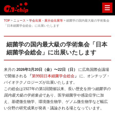
マ
イ
ク
ロ
TOP
>
ニュース
>
学会出展・展示会出展等
>
細菌学の国内最大級の学術集会
流
「日本細菌学会総会」に出展いたします
路
チ
ッ
プ
細菌学の国内最大級の学術集会「日本
型
セ
細菌学会総会」に出展いたします
ル
ソ
ー
タ
来月の
2026年3月20日（金）〜22日（日）
に広島国際会議場
ー
で開催される
「
第99回日本細菌学会総会
」
に、オンチップ・
／
セ
バイオテクノロジーズが出展いたします。
ル
この総会は1927年の第1回開催以来、長い歴史を持つ
細菌学の
ア
国内最大級の学術集会
であり、医学細菌学や感染症学に加
ナ
ラ
え、基礎微生物学、環境微生物学、ゲノム微生物学など幅広
イ
い分野の研究成果が発表・議論される場となっています。
ザ
ー