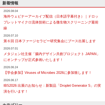
新着情報
な
シ
い
2026.08.04
ョ
細
海外ウェビナーアーカイブ配信（日本語字幕付き）｜ドロッ
胞
ン
分
プレットマイクロ流体技術による微生物スクリーニング最前
離
線
を
実
2026.07.10
現
第６回 日本ファージセラピー研究集会にブース出展します
し
た
2026.07.01
世
メタジェン社主催「腸内デザイン共創プロジェクト JAPAN」
界
初
にオンチップが正式参画いたします！
の
セ
2026.06.24
ル
【学会参加】Viruses of Microbes 2026に参加致します！
ソ
ー
2026.06.17
タ
IBS2026 出展のお知らせ：新製品「Droplet Generator S」の実
ー
演を行います！
／
セ
ル
ア