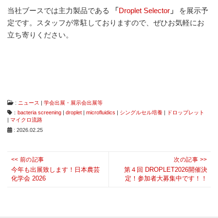
は
当社ブースでは主力製品である
「
Droplet Selector
」
を展示予
コ
定です。スタッフが常駐しておりますので、ぜひお気軽にお
ン
タ
立ち寄りください。
ミ
ネ
ー
シ
ョ
ン
フ
リ
:
ニュース
|
学会出展・展示会出展等
ー、
：
bacteria screening
|
droplet
|
microfluidics
|
シングルセル培養
|
ドロップレット
ダ
|
マイクロ流路
メ
: 2026.02.25
ー
ジ
フ
投
<< 前の記事
次の記事 >>
リ
Previous
稿
Next
今年も出展致します！日本農芸
第４回 DROPLET2026開催決
ー
化学会 2026
定！参加者大募集中です！！
post:
ナ
post:
な
ど
ビ
従
ゲ
来
に
ー