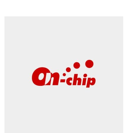
な
い
細
胞
分
離
を
実
現
し
た
世
界
初
の
セ
ル
ソ
ー
タ
ー
／
セ
ル
ア