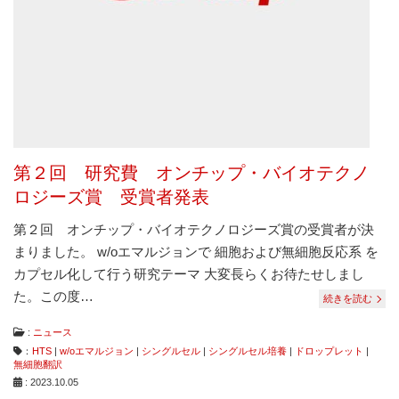
は
コ
ン
タ
ミ
ネ
ー
シ
ョ
ン
第２回 研究費 オンチップ・バイオテクノ
フ
リ
ロジーズ賞 受賞者発表
ー、
ダ
第２回 オンチップ・バイオテクノロジーズ賞の受賞者が決
メ
まりました。 w/oエマルジョンで 細胞および無細胞反応系 を
ー
ジ
カプセル化して行う研究テーマ 大変長らくお待たせしまし
フ
た。この度…
続きを読む
リ
ー
な
:
ニュース
ど
：
HTS
|
w/oエマルジョン
|
シングルセル
|
シングルセル培養
|
ドロップレット
|
従
無細胞翻訳
来
: 2023.10.05
に