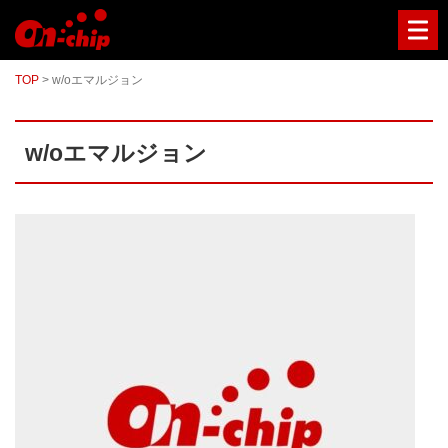
マ
イ
ク
ロ
TOP
>
w/oエマルジョン
流
路
チ
ッ
w/oエマルジョン
プ
型
セ
ル
ソ
ー
タ
ー
／
セ
ル
ア
ナ
ラ
イ
ザ
ー