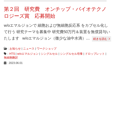
ナ
第２回 研究費 オンチップ・バイオテクノ
ラ
イ
ロジーズ賞 応募開始
ザ
ー
w/oエマルジョンで 細胞および無細胞反応系 をカプセル化し
で
て行う 研究テーマを募集中 研究費50万円＆装置を無償貸与い
す。
たします w/oエマルジョン（微少な油中水滴）…
続きを読む
:
お知らせ
|
ニュース
|
ワークショップ
：
HTS
|
w/oエマルジョン
|
シングルセル
|
シングルセル培養
|
ドロップレット
|
無細胞翻訳
: 2023.06.01