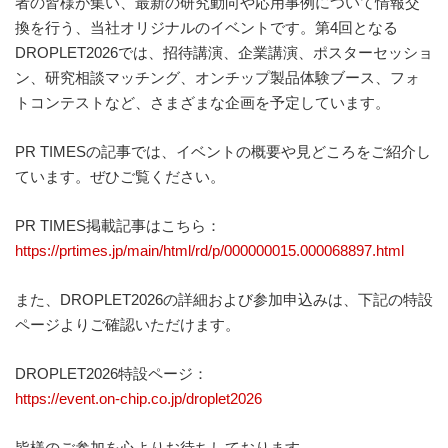
者の皆様が集い、最新の研究動向や応用事例について情報交
は
換を行う、当社オリジナルのイベントです。第4回となる
コ
ン
DROPLET2026では、招待講演、企業講演、ポスターセッショ
タ
ン、研究相談マッチング、オンチップ製品体験ブース、フォ
ミ
トコンテストなど、さまざまな企画を予定しています。
ネ
ー
シ
PR TIMESの記事では、イベントの概要や見どころをご紹介し
ョ
ています。ぜひご覧ください。
ン
フ
リ
PR TIMES掲載記事はこちら：
ー、
ダ
https://prtimes.jp/main/html/rd/p/000000015.000068897.html
メ
ー
また、DROPLET2026の詳細および参加申込みは、下記の特設
ジ
フ
ページよりご確認いただけます。
リ
ー
DROPLET2026特設ページ：
な
ど
https://event.on-chip.co.jp/droplet2026
従
来
に
皆様のご参加を心よりお待ちしております。