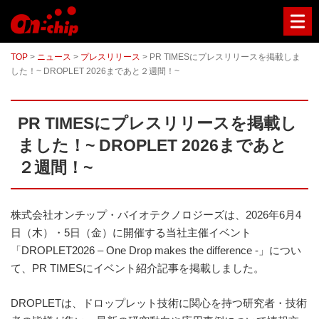
マ
イ
ク
ロ
TOP
>
ニュース
>
プレスリリース
>
PR TIMESにプレスリリースを掲載しま
流
した！~ DROPLET 2026まであと２週間！~
路
チ
ッ
プ
PR TIMESにプレスリリースを掲載し
型
セ
ました！~ DROPLET 2026まであと
ル
ソ
２週間！~
ー
タ
ー
／
株式会社オンチップ・バイオテクノロジーズは、2026年6月4
セ
日（木）・5日（金）に開催する当社主催イベント
ル
「DROPLET2026 – One Drop makes the difference -」につい
ア
ナ
て、PR TIMESにイベント紹介記事を掲載しました。
ラ
イ
DROPLETは、ドロップレット技術に関心を持つ研究者・技術
ザ
ー