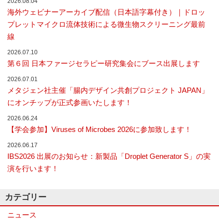
2026.08.04
ン
ナ
海外ウェビナーアーカイブ配信（日本語字幕付き）｜ドロッ
ラ
プレットマイクロ流体技術による微生物スクリーニング最前
イ
ザ
線
ー
2026.07.10
で
す。
第６回 日本ファージセラピー研究集会にブース出展します
2026.07.01
メタジェン社主催「腸内デザイン共創プロジェクト JAPAN」
にオンチップが正式参画いたします！
2026.06.24
【学会参加】Viruses of Microbes 2026に参加致します！
2026.06.17
IBS2026 出展のお知らせ：新製品「Droplet Generator S」の実
演を行います！
カテゴリー
ニュース