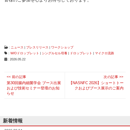
な
い
細
胞
分
離
を
実
現
:
ニュース
|
プレスリリース
|
ワークショップ
し
：
W/Oドロップレット
|
シングルセル培養
|
ドロップレット
|
マイクロ流路
た
: 2026.05.22
世
界
初
投
<< 前の記事
次の記事 >>
の
Previous
稿
Next
第30回腸内細菌学会 ブース出展
【NASNFC 2026】ショートトー
セ
および技術セミナー登壇のお知
クおよびブース展示のご案内
ル
post:
ナ
post:
らせ
ソ
ビ
ー
タ
ゲ
ー
ー
／
シ
セ
新着情報
ル
ョ
ア