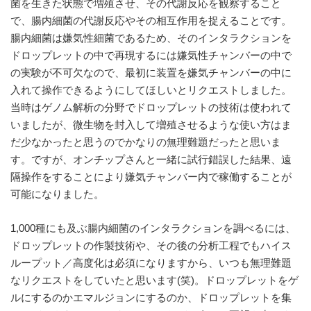
菌を生きた状態で増殖させ、その代謝反応を観察すること
で、腸内細菌の代謝反応やその相互作用を捉えることです。
腸内細菌は嫌気性細菌であるため、そのインタラクションを
ドロップレットの中で再現するには嫌気性チャンバーの中で
の実験が不可欠なので、最初に装置を嫌気チャンバーの中に
入れて操作できるようにしてほしいとリクエストしました。
当時はゲノム解析の分野でドロップレットの技術は使われて
いましたが、微生物を封入して増殖させるような使い方はま
だ少なかったと思うのでかなりの無理難題だったと思いま
す。ですが、オンチップさんと一緒に試行錯誤した結果、遠
隔操作をすることにより嫌気チャンバー内で稼働することが
可能になりました。
1,000種にも及ぶ腸内細菌のインタラクションを調べるには、
ドロップレットの作製技術や、その後の分析工程でもハイス
ループット／高度化は必須になりますから、いつも無理難題
なリクエストをしていたと思います(笑)。ドロップレットをゲ
ルにするのかエマルジョンにするのか、ドロップレットを集