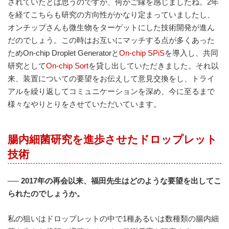
されていたとは思うのですが、何かご縁を感じましたね。2年
を経てこちらも研究の方向性がかなり定まっていましたし、
オンチップさんも微生物をターゲットにした技術開発が進ん
だのでしょう。この時はお互いにマッチする点が多くあった
ためOn-chip Droplet Generatorと
On-chip SPiS
を導入し、共同
研究として
On-chip Sort
を貸し出していただきました。それ以
来、装置についての要望をお伝えして意見交換をし、トライ
アルを繰り返してコミュニケーションを深め、今に至るまで
様々なやりとりをさせていただいています。
腸内細菌研究を進歩させたドロップレット
技術
── 2017
年の再会以来、福田先生はどのような要望を出してこ
られたのでしょうか。
私の狙いはドロップレットの中で1種あるいは数種類の腸内細