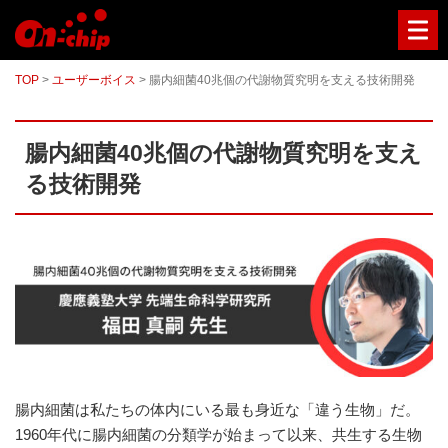
マ
イ
ク
ロ
TOP
>
ユーザーボイス
>
腸内細菌40兆個の代謝物質究明を支える技術開発
流
路
チ
ッ
腸内細菌40兆個の代謝物質究明を支え
プ
型
る技術開発
セ
ル
ソ
ー
タ
ー
／
セ
ル
ア
ナ
ラ
イ
腸内細菌は私たちの体内にいる最も身近な「違う生物」だ。
ザ
1960年代に腸内細菌の分類学が始まって以来、共生する生物
ー