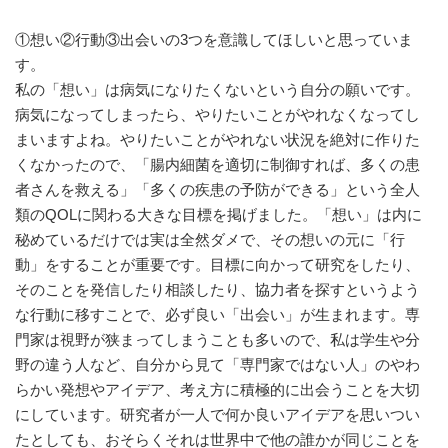
①想い②行動③出会いの3つを意識してほしいと思っていま
す。
私の「想い」は病気になりたくないという自分の願いです。
病気になってしまったら、やりたいことがやれなくなってし
まいますよね。やりたいことがやれない状況を絶対に作りた
くなかったので、「腸内細菌を適切に制御すれば、多くの患
者さんを救える」「多くの疾患の予防ができる」という全人
類のQOLに関わる大きな目標を掲げました。「想い」は内に
秘めているだけでは実は全然ダメで、その想いの元に「行
動」をすることが重要です。目標に向かって研究をしたり、
そのことを発信したり相談したり、協力者を探すというよう
な行動に移すことで、必ず良い「出会い」が生まれます。専
門家は視野が狭まってしまうことも多いので、私は学生や分
野の違う人など、自分から見て「専門家ではない人」のやわ
らかい発想やアイデア、考え方に積極的に出会うことを大切
にしています。研究者が一人で何か良いアイデアを思いつい
たとしても、おそらくそれは世界中で他の誰かが同じことを