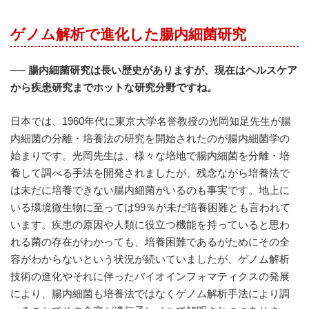
ナ
ラ
ゲノム解析で進化した腸内細菌研究
イ
ザ
ー
──
腸内細菌研究は長い歴史がありますが、現在はヘルスケア
で
す。
から疾患研究までホットな研究分野ですね。
日本では、1960年代に東京大学名誉教授の光岡知足先生が腸
内細菌の分離・培養法の研究を開始されたのが腸内細菌学の
始まりです。光岡先生は、様々な培地で腸内細菌を分離・培
養して調べる手法を開発されましたが、残念ながら培養法で
は未だに培養できない腸内細菌がいるのも事実です。地上に
いる環境微生物に至っては99％が未だ培養困難とも言われて
います。疾患の原因や人類に役立つ機能を持っていると思わ
れる菌の存在がわかっても、培養困難であるがためにその全
容がわからないという状況が続いていましたが、ゲノム解析
技術の進化やそれに伴ったバイオインフォマティクスの発展
により、腸内細菌も培養法ではなくゲノム解析手法により調