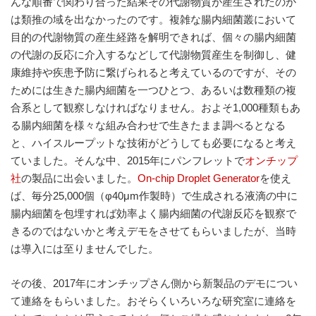
んな順番で関わり合った結果その代謝物質が産生されたのか
は類推の域を出なかったのです。複雑な腸内細菌叢において
目的の代謝物質の産生経路を解明できれば、個々の腸内細菌
の代謝の反応に介入するなどして代謝物質産生を制御し、健
康維持や疾患予防に繋げられると考えているのですが、その
ためには生きた腸内細菌を一つひとつ、あるいは数種類の複
合系として観察しなければなりません。およそ1,000種類もあ
る腸内細菌を様々な組み合わせで生きたまま調べるとなる
と、ハイスループットな技術がどうしても必要になると考え
ていました。そんな中、2015年にパンフレットで
オンチップ
社
の製品に出会いました。
On-chip Droplet Generator
を使え
ば、毎分25,000個（φ40μm作製時）で生成される液滴の中に
腸内細菌を包埋すれば効率よく腸内細菌の代謝反応を観察で
きるのではないかと考えデモをさせてもらいましたが、当時
は導入には至りませんでした。
その後、2017年にオンチップさん側から新製品のデモについ
て連絡をもらいました。おそらくいろいろな研究室に連絡を