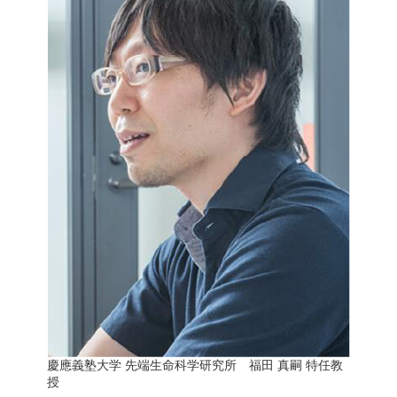
な
い
細
胞
分
離
を
実
現
し
た
世
界
初
の
セ
ル
ソ
ー
タ
ー
／
セ
慶應義塾大学 先端生命科学研究所 福田 真嗣 特任教
ル
授
ア