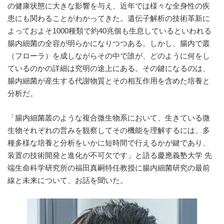
の健康状態に大きな影響を与え、近年では様々な全身性の疾
は
コ
患にも関わることがわかってきた。遺伝子解析の技術革新に
ン
よっておよそ1000種類で約40兆個も生息しているといわれる
タ
ミ
腸内細菌の全容が明らかになりつつある。しかし、腸内で叢
ネ
（フローラ）を成しながらその中で誰が、どのように何をし
ー
ているのかの詳細は究明の途上にある。その鍵になるのは、
シ
ョ
腸内細菌が産生する代謝物質とその相互作用を含めた培養と
ン
分析だ。
フ
リ
ー、
「腸内細菌叢のような複合微生物系において、生きている微
ダ
生物それぞれの営みを観察してその機能を理解するには、多
メ
ー
種多様な培養と分析をいかに短時間で行えるかが鍵であり、
ジ
装置の技術開発と進化が不可欠です」と語る慶應義塾大学 先
フ
端生命科学研究所の福田真嗣特任教授に腸内細菌研究の最前
リ
ー
線と未来について、お話を聞いた。
な
ど
従
来
に