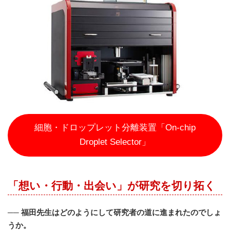
細胞・ドロップレット分離装置「On-chip
Droplet Selector」
「想い・行動・出会い」が研究を切り拓く
──
福田先生はどのようにして研究者の道に進まれたのでしょ
うか。