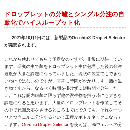
ドロップレットの分離とシングル分注の自
動化でハイスループット化
── 2021
年
10
月
1
日には、新製品の
On-chip®
Droplet Selector
が発売されます。
これから使わせてもらう予定なのですが、非常に期待してい
ます。研究の中で菌をドロップレット中に包埋した後の分注
速度が大きな課題になっていました。現状の装置でもできな
いわけではないのですが、非常に時間がかかります。菌は生
き物ですから、なるべく時間を掛けずに短時間で分注した
い。これは腸内細菌に限らず他の微生物を扱う時にも大きな
課題になると思います。大量のドロップレットを作製してそ
の中で代謝反応をさせるところまではできても、それを一つ
ひとつウェルに分注するという工程がボトルネックになって
います。
On-chip Droplet Selector
を使えば、96ウェルへの分