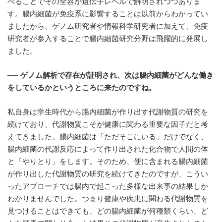
べることでその全容が遺伝子レベルで解明されつつありま
す。腸内細菌が免疫系に影響することは以前からわかってい
ましたから、ゲノム研究者や情報科学研究者に加えて、免疫
研究者が参入することで腸内細菌研究分野は飛躍的に発展し
ました。
──
ゲノム解析で存在が証明され、次は腸内細菌がどんな働き
をしているかというところに来たのですね。
私自身は学生時代から腸内細菌が作り出す代謝物質の研究を
続けており、代謝物質こそが健康に関わる重要な因子だと考
えてきました。腸内細菌は「ただそこにいる」だけでなく、
腸内細菌の代謝反応によって作り出された化合物で人間の体
と「やりとり」をします。そのため、便に含まれる腸内細菌
が作り出した代謝物質の研究を続けてきたのですが、こうい
ったアプローチでは腸内で起こった多様な出来事の結果しか
わかりませんでした。つまり健康や疾患に関わる代謝物質を
見つけることはできても、どの腸内細菌が何種類くらい、ど