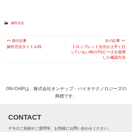
は
コ
ン
タ
:
操作方法
ミ
ネ
ー
投
<< 前の記事
次の記事 >>
シ
Previous
稿
Next
ョ
操作方法タイトル01
ドロップレット分注が上手く行
ン
っていない時のYGビーズを使用
post:
ナ
post:
フ
した確認方法
ビ
リ
ー、
ゲ
ダ
ー
メ
シ
ー
ON-CHIPは、株式会社オンチップ・バイオテクノロジーズの
ジ
ョ
フ
商標です。
ン
リ
ー
な
ど
CONTACT
従
来
デモのご依頼やご質問等、お気軽にお問い合わせください。
に