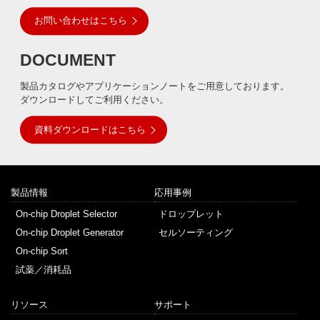
な
お問い合わせはこちら
い
細
胞
DOCUMENT
分
離
製品カタログやアプリケーションノートをご用意しております。
を
ダウンロードしてご利用ください。
実
現
し
資料ダウンロードはこちら
た
世
界
初
の
製品情報
応用事例
セ
On-chip Droplet Selector
ドロップレット
ル
ソ
On-chip Droplet Generator
セルソーティング
ー
On-chip Sort
タ
ー
試薬／消耗品
／
セ
リソース
サポート
ル
ア