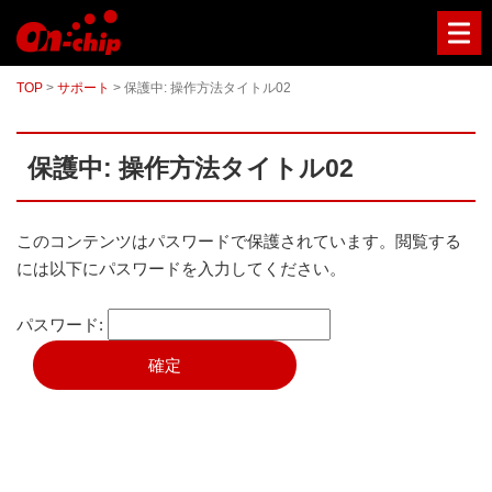
マ
イ
ク
ロ
TOP
>
サポート
>
保護中: 操作方法タイトル02
流
路
チ
ッ
保護中: 操作方法タイトル02
プ
型
セ
ル
このコンテンツはパスワードで保護されています。閲覧する
ソ
には以下にパスワードを入力してください。
ー
タ
ー
パスワード:
／
セ
ル
ア
ナ
ラ
イ
ザ
ー