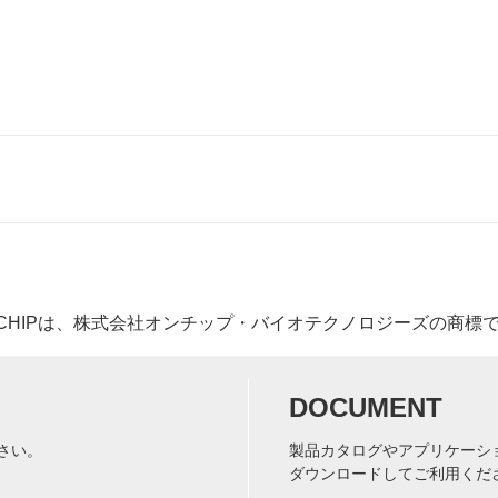
消
（発
耗
表・
品
論
文
情
報）
ユ
Next
ー
post:
ザ
ー
ボ
イ
ス
-CHIPは、株式会社オンチップ・バイオテクノロジーズの商標
DOCUMENT
さい。
製品カタログやアプリケーシ
ダウンロードしてご利用くだ