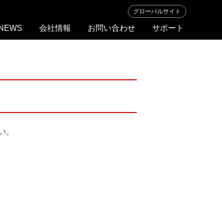
グローバルサイト
NEWS
会社情報
お問い合わせ
サポート
ト
ラ
ブ
ル
シ
ュ
ー
テ
い。
ィ
ン
グ