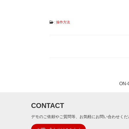
は
コ
ン
タ
:
操作方法
ミ
ネ
ー
投
シ
ョ
稿
ン
ナ
フ
リ
ビ
ー、
ゲ
ダ
メ
ー
ー
ON
シ
ジ
フ
ョ
リ
ン
ー
CONTACT
な
ど
デモのご依頼やご質問等、お気軽にお問い合わせくだ
従
来
に