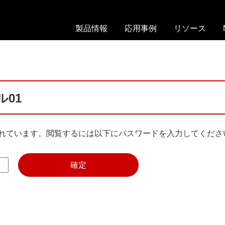
製品情報
応用事例
リソース
On-
ド
ウ
chip
ロ
ェ
Droplet
ッ
ビ
Selector
プ
ナ
レ
ー
ル01
On-
ッ
chip
カ
ト
Droplet
タ
れています。閲覧するには以下にパスワードを入力してくださ
Generator
セ
ロ
ル
グ
On-
ソ
chip
文
ー
Sort
献
テ
リ
ィ
試
ス
ン
薬・
ト
グ