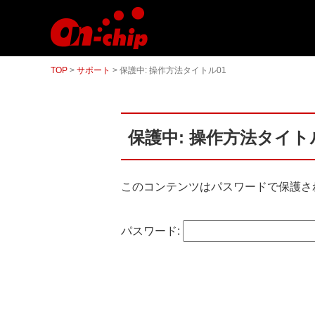
マ
イ
ク
ロ
流
TOP
>
サポート
>
保護中: 操作方法タイトル01
路
チ
ッ
プ
型
保護中: 操作方法タイト
セ
ル
ソ
ー
タ
このコンテンツはパスワードで保護さ
ー
／
セ
パスワード:
ル
ア
ナ
ラ
イ
ザ
ー